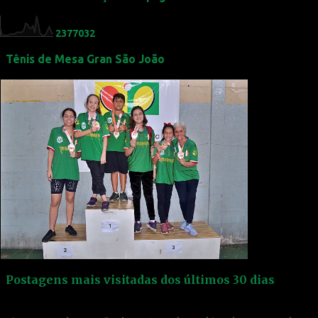
2
3
7
7
0
3
2
Tênis de Mesa Gran São João
Postagens mais visitadas dos últimos 30 dias