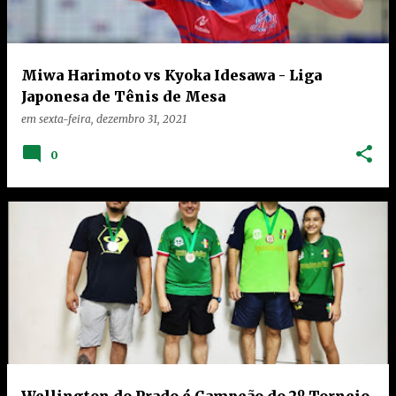
n
s
Miwa Harimoto vs Kyoka Idesawa - Liga
Japonesa de Tênis de Mesa
em
sexta-feira, dezembro 31, 2021
0
Wellington do Prado é Campeão do 2º Torneio