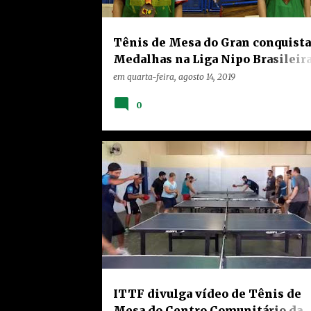
Tênis de Mesa do Gran conquista
Medalhas na Liga Nipo Brasileir
em São Bernardo do Campo
em
quarta-feira, agosto 14, 2019
0
HOME
LIMEIRA
NOTÍCIAS
PROJETO DE MASSIFICAÇÃO
TEIXEIRA
VÍDEOS
ITTF divulga vídeo de Tênis de
Mesa do Centro Comunitário da