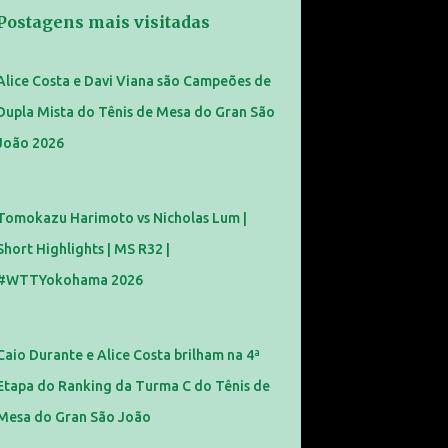
Postagens mais visitadas
Alice Costa e Davi Viana são Campeões de
Dupla Mista do Tênis de Mesa do Gran São
João 2026
Tomokazu Harimoto vs Nicholas Lum |
Short Highlights | MS R32 |
#WTTYokohama 2026
Caio Durante e Alice Costa brilham na 4ª
Etapa do Ranking da Turma C do Tênis de
Mesa do Gran São João