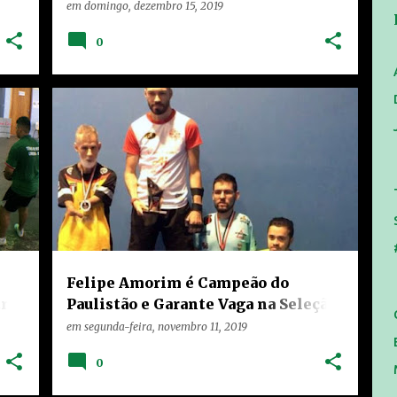
19
Comunitário Teixeira Marques
em
domingo, dezembro 15, 2019
0
HOME
LIMEIRA
NOTÍCIAS
TEIXEIRA
Felipe Amorim é Campeão do
tro
Paulistão e Garante Vaga na Seleção
s
Paulista de Tênis de Mesa
em
segunda-feira, novembro 11, 2019
0