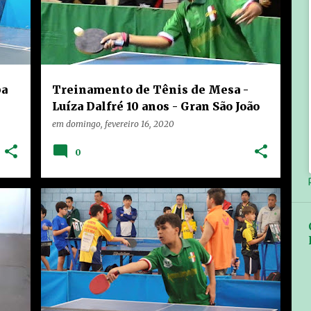
pa
Treinamento de Tênis de Mesa -
Luíza Dalfré 10 anos - Gran São João
em
domingo, fevereiro 16, 2020
0
HOME
LIMEIRA
NOTÍCIAS
+
1
+