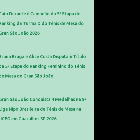
Caio Durante é Campeão da 5ª Etapa do
Ranking da Turma D do Tênis de Mesa do
Gran São João 2026
Bruna Braga e Alice Costa Disputam Título
da 5ª Etapa do Ranking Feminino do Tênis
de Mesa do Gran São João
Gran São João Conquista 4 Medalhas na 9ª
Liga Nipo Brasileira de Tênis de Mesa na
UCEG em Guarulhos SP 2026