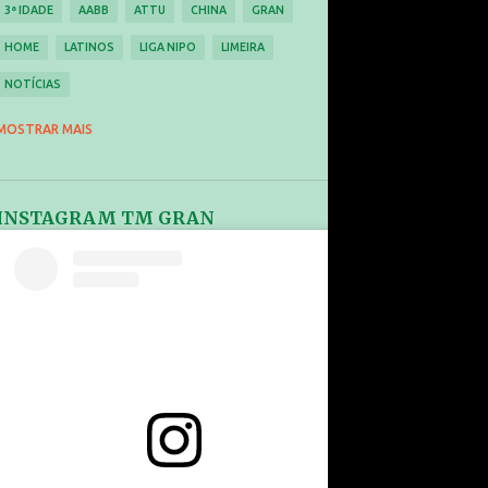
3ª IDADE
AABB
ATTU
CHINA
GRAN
HOME
LATINOS
LIGA NIPO
LIMEIRA
NOTÍCIAS
PROJETO DE MASSIFICAÇÃO
RANKING
MOSTRAR MAIS
REGRAS
RIO2016
SOPHIA PEREIRA
TÁTICAS
TÉCNICAS
TEIXEIRA
INSTAGRAM TM GRAN
TÊNIS DE MESA
TREINAMENTO
VÍDEOS