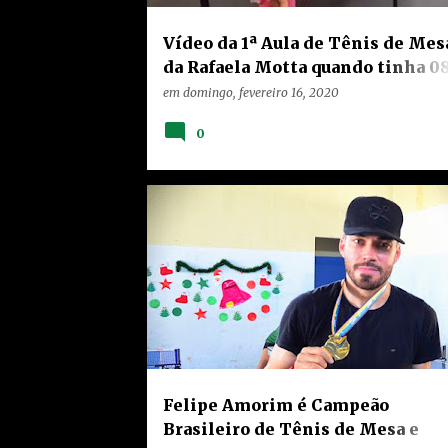
Vídeo da 1ª Aula de Tênis de Mes
da Rafaela Motta quando tinha 0
anos chega à 13.032 visualizações
em
domingo, fevereiro 16, 2020
0
HOME
LIMEIRA
NOTÍCIAS
TEIXEIRA
Felipe Amorim é Campeão
Brasileiro de Tênis de Mesa e