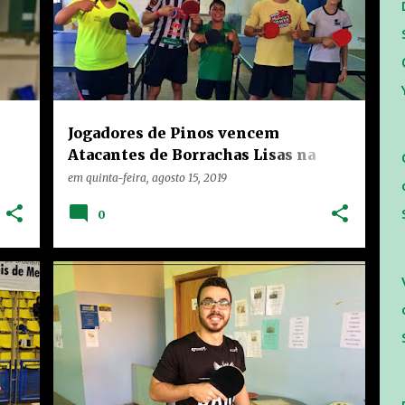
Jogadores de Pinos vencem
Atacantes de Borrachas Lisas na
Disputa de Equipes de Tênis de
em
quinta-feira, agosto 15, 2019
Mesa no Teixeira Marques
0
+
HOME
LIMEIRA
NOTÍCIAS
RANKING
+
TEIXEIRA