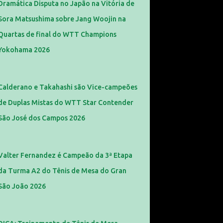
Dramática Disputa no Japão na Vitória de
Sora Matsushima sobre Jang Woojin na
Quartas de final do WTT Champions
Yokohama 2026
Calderano e Takahashi são Vice-campeões
de Duplas Mistas do WTT Star Contender
São José dos Campos 2026
Valter Fernandez é Campeão da 3ª Etapa
da Turma A2 do Tênis de Mesa do Gran
São João 2026