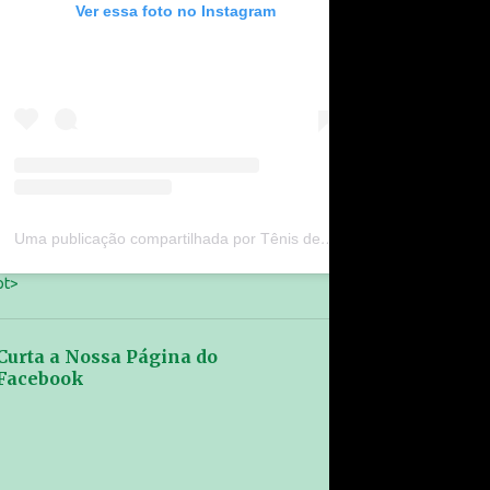
Ver essa foto no Instagram
Uma publicação compartilhada por Tênis de Mesa Gran São João (@tenisdemesagransaojoao)
pt>
Curta a Nossa Página do
Facebook