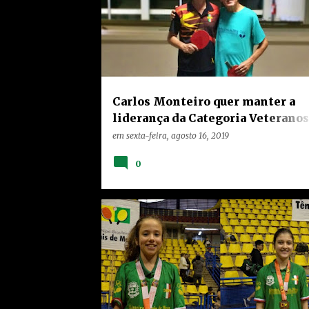
Carlos Monteiro quer manter a
liderança da Categoria Veteranos
neste Sábado (17) na 6ª Etapa do
em
sexta-feira, agosto 16, 2019
Ranking de Tênis de Mesa de
0
Limeira
GRAN
HOME
LIMEIRA
NOTÍCIAS
TEIXEIRA