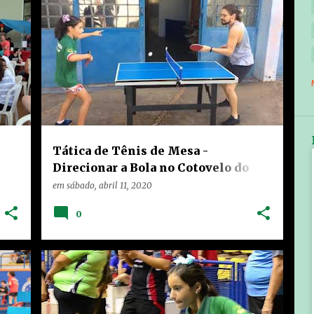
GRAN
HOME
LIMEIRA
TÁTICAS
+
TEIXEIRA
VÍDEOS
+
Tática de Tênis de Mesa -
Direcionar a Bola no Cotovelo do
Adversário
em
sábado, abril 11, 2020
0
+
GRAN
HOME
LIMEIRA
NOTÍCIAS
TEIXEIRA
TREINAMENTO
+