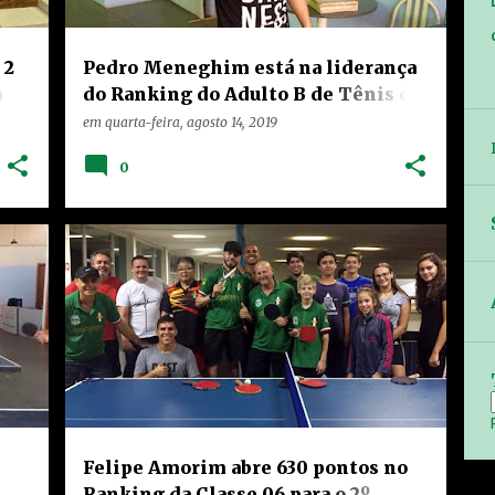
 2
Pedro Meneghim está na liderança
a
do Ranking do Adulto B de Tênis de
Mesa de Limeira
em
quarta-feira, agosto 14, 2019
0
HOME
LIMEIRA
NOTÍCIAS
RANKING
+
+
TEIXEIRA
Felipe Amorim abre 630 pontos no
Ranking da Classe 06 para o 2º