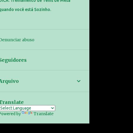
DICA: Treinamento de Tênis de Mesa
quando você está Sozinho.
Denunciar abuso
Seguidores
Arquivo
Translate
Translate
Powered by