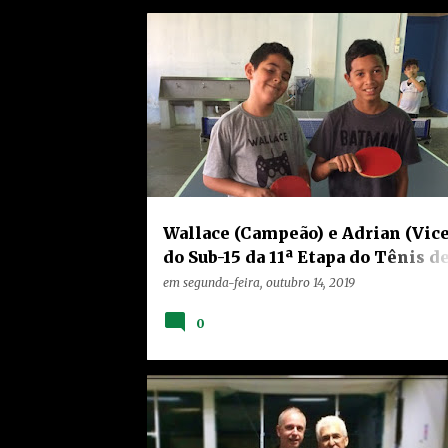
HOME
LIMEIRA
NOTÍCIAS
RANKING
TEIXEIRA
Wallace (Campeão) e Adrian (Vice
do Sub-15 da 11ª Etapa do Tênis d
Mesa do Teixeira Marques
em
segunda-feira, outubro 14, 2019
0
HOME
LIMEIRA
NOTÍCIAS
RANKING
TEIXEIRA