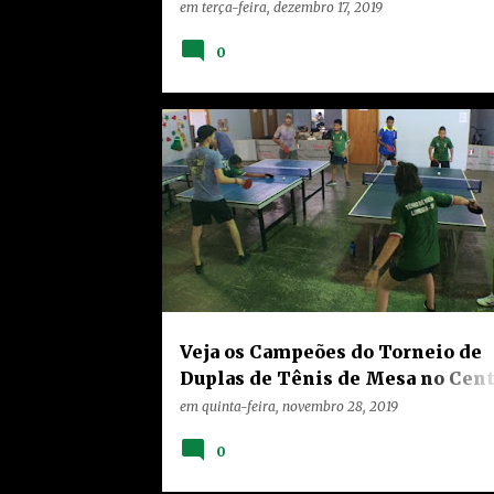
Melhor Atleta da Classe 06 de 20
em
terça-feira, dezembro 17, 2019
0
HOME
LIMEIRA
NOTÍCIAS
TEIXEIRA
Veja os Campeões do Torneio de
Duplas de Tênis de Mesa no Cen
Comunitário da Teixeira Marque
em
quinta-feira, novembro 28, 2019
0