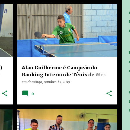
+
HOME
LIMEIRA
NOTÍCIAS
RANKING
+
TEIXEIRA
)
Alan Guilherme é Campeão do
e
Ranking Interno de Tênis de Mesa
no Teixeira Marques
em
domingo, outubro 13, 2019
0
+
HOME
LIMEIRA
NOTÍCIAS
RANKING
+
TEIXEIRA