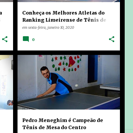
a
Conheça os Melhores Atletas do
8
Ranking Limeirense de Tênis de
Mesa de 2019
em
sexta-feira, janeiro 10, 2020
0
HOME
LIMEIRA
NOTÍCIAS
TEIXEIRA
Pedro Meneghim é Campeão de
Tênis de Mesa do Centro