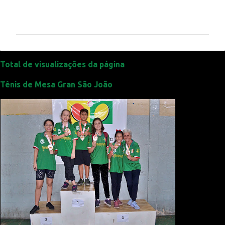
C
o
m
e
n
t
Total de visualizações da página
á
Tênis de Mesa Gran São João
r
i
o
s