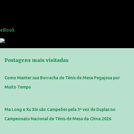
eBook
Postagens mais visitadas
Como Manter sua Borracha de Tênis de Mesa Pegajosa por
Muito Tempo
Ma Long e Xu Xin são Campeões pela 3ª vez de Duplas no
Campeonato Nacional de Tênis de Mesa da China 2026