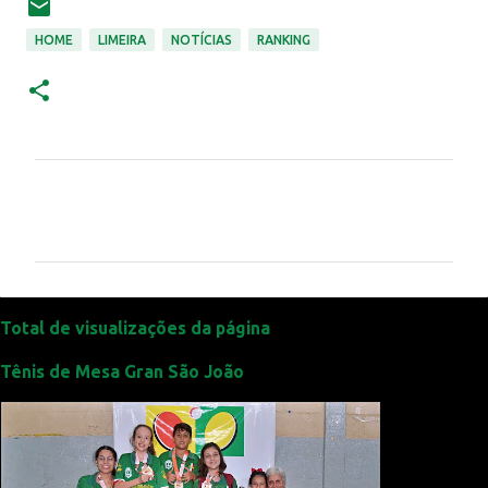
HOME
LIMEIRA
NOTÍCIAS
RANKING
C
o
m
e
n
t
Total de visualizações da página
á
Tênis de Mesa Gran São João
r
i
o
s