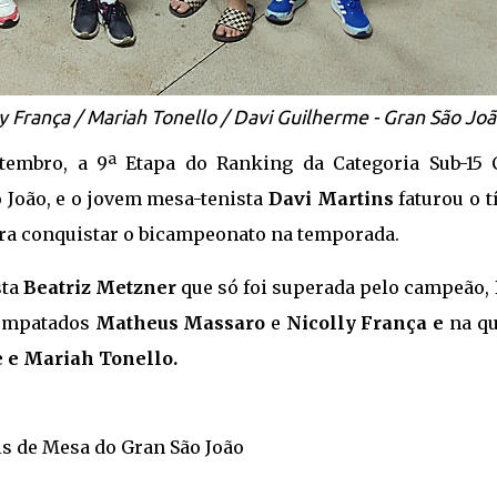
ly França / Mariah Tonello / Davi Guilherme - Gran São Jo
setembro, a 9ª Etapa do Ranking da Categoria Sub-15 
 João, e o jovem mesa-tenista
Davi Martins
faturou o t
ra conquistar o bicampeonato na temporada.
sta
Beatriz Metzner
que só foi superada pelo campeão, 
 empatados
Matheus Massaro
e
Nicolly França e
na qu
 e Mariah Tonello.
s de Mesa do Gran São João