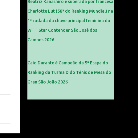
Beatriz Kanashiro é superada por francesa
Charlotte Lut (58ª do Ranking Mundial) na
1ª rodada da chave principal feminina do
WTT Star Contender São José dos
Campos 2026
Caio Durante é Campeão da 5ª Etapa do
Ranking da Turma D do Tênis de Mesa do
Gran São João 2026