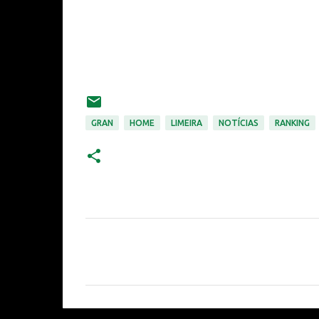
GRAN
HOME
LIMEIRA
NOTÍCIAS
RANKING
C
o
m
e
n