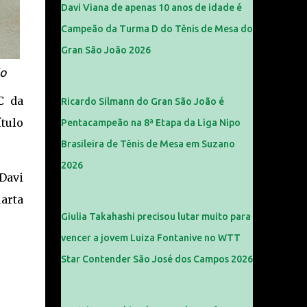
Davi Viana de apenas 10 anos de idade é
Campeão da Turma D do Tênis de Mesa do
Gran São João 2026
ão
C da
Ricardo Silmann do Gran São João é
ítulo
Pentacampeão na 8ª Etapa da Liga Nipo
Brasileira de Tênis de Mesa em Suzano
2026
Davi
arta
Giulia Takahashi precisou lutar muito para
vencer a jovem Luiza Fontanive no WTT
Star Contender São José dos Campos 2026