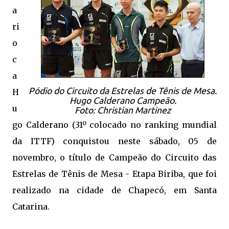
a
ri
o
c
a
Pódio do Circuito da Estrelas de Tênis de Mesa.
H
Hugo Calderano Campeão.
u
Foto: Christian Martinez
go Calderano (31º colocado no ranking mundial
da ITTF) conquistou neste sábado, 05 de
novembro, o título de Campeão do Circuito das
Estrelas de Tênis de Mesa - Etapa Biriba, que foi
realizado na cidade de Chapecó, em Santa
Catarina.