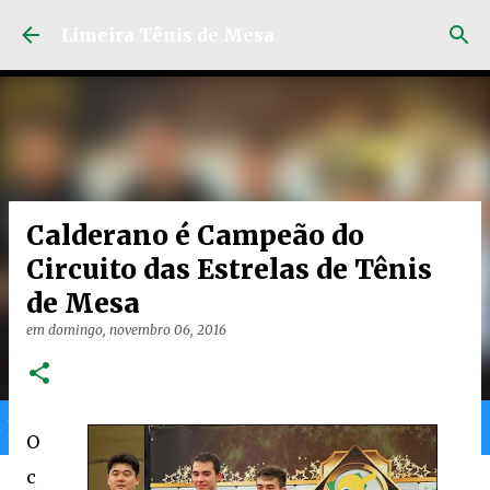
Pular para o conteúdo principal
Limeira Tênis de Mesa
Calderano é Campeão do
Circuito das Estrelas de Tênis
de Mesa
em
domingo, novembro 06, 2016
Home
Limeira
Gran
Ranking
O
c