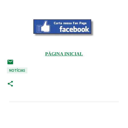
PÁGINA INICIAL
NOTÍCIAS
C
o
m