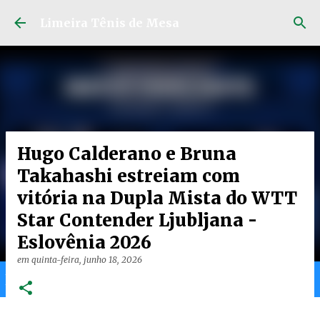
Pular para o conteúdo principal
Limeira Tênis de Mesa
Hugo Calderano e Bruna
Takahashi estreiam com
vitória na Dupla Mista do WTT
Star Contender Ljubljana -
Eslovênia 2026
em
quinta-feira, junho 18, 2026
Home
Limeira
Gran
Ranking