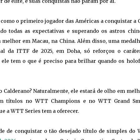
de elite, e suas conquistas não param por aí.
ia como o primeiro jogador das Américas a conquistar a
do todas as expectativas e superando os astros chin
a melhor em Macau, na China. Além disso, uma medalh
al da ITTF de 2025, em Doha, só reforçou o caráte
ele tem o que é preciso para brilhar quando os holof
o Calderano? Naturalmente, ele estará de olho em melh
ram títulos no WTT Champions e no WTT Grand Sm
e a WTT Series tem a oferecer.
de de conquistar o tão desejado título de simples do