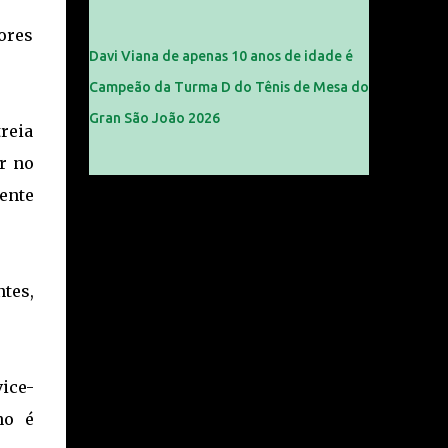
ores
Davi Viana de apenas 10 anos de idade é
Campeão da Turma D do Tênis de Mesa do
Gran São João 2026
reia
r no
ente
tes,
ice-
no é