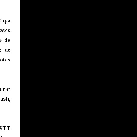
 Copa
eses
a de
r de
otes
orar
ash,
 WTT