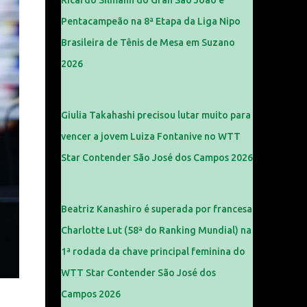
Ricardo Silmann do Gran São João é
Pentacampeão na 8ª Etapa da Liga Nipo
Brasileira de Tênis de Mesa em Suzano
2026
Giulia Takahashi precisou lutar muito para
vencer a jovem Luiza Fontanive no WTT
Star Contender São José dos Campos 2026
Beatriz Kanashiro é superada por francesa
Charlotte Lut (58ª do Ranking Mundial) na
1ª rodada da chave principal feminina do
WTT Star Contender São José dos
Campos 2026