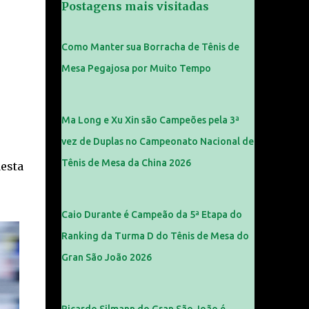
Postagens mais visitadas
Como Manter sua Borracha de Tênis de
Mesa Pegajosa por Muito Tempo
Ma Long e Xu Xin são Campeões pela 3ª
vez de Duplas no Campeonato Nacional de
Tênis de Mesa da China 2026
esta
Caio Durante é Campeão da 5ª Etapa do
Ranking da Turma D do Tênis de Mesa do
Gran São João 2026