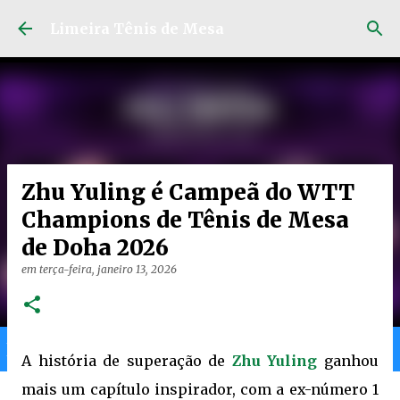
Pular para o conteúdo principal
Limeira Tênis de Mesa
Zhu Yuling é Campeã do WTT
Champions de Tênis de Mesa
de Doha 2026
em
terça-feira, janeiro 13, 2026
Home
Limeira
Gran
Ranking
A história de superação de
Zhu Yuling
ganhou
mais um capítulo inspirador, com a ex-número 1