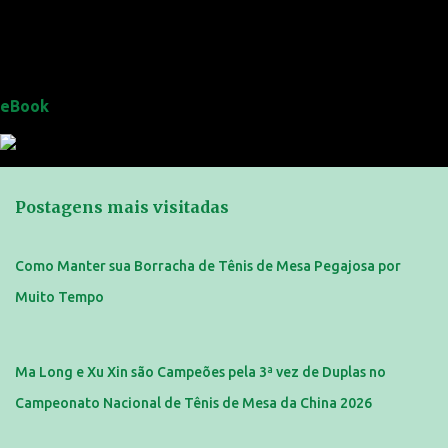
eBook
Postagens mais visitadas
Como Manter sua Borracha de Tênis de Mesa Pegajosa por
Muito Tempo
Ma Long e Xu Xin são Campeões pela 3ª vez de Duplas no
Campeonato Nacional de Tênis de Mesa da China 2026