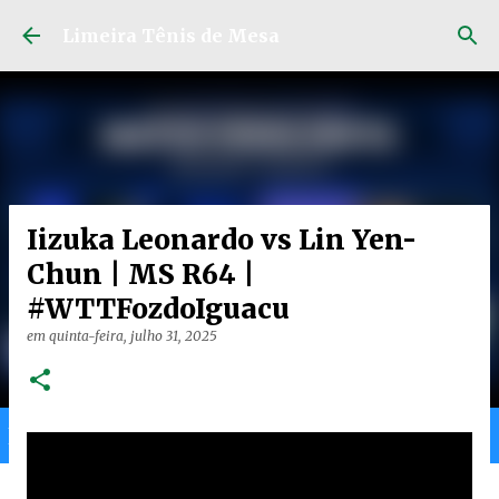
Pular para o conteúdo principal
Limeira Tênis de Mesa
Iizuka Leonardo vs Lin Yen-
Chun | MS R64 |
#WTTFozdoIguacu
em
quinta-feira, julho 31, 2025
Home
Limeira
Gran
Ranking