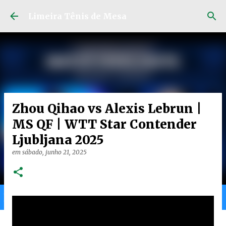
Pular para o conteúdo principal
Limeira Tênis de Mesa
Zhou Qihao vs Alexis Lebrun |
MS QF | WTT Star Contender
Ljubljana 2025
em
sábado, junho 21, 2025
Home
Limeira
Gran
Ranking