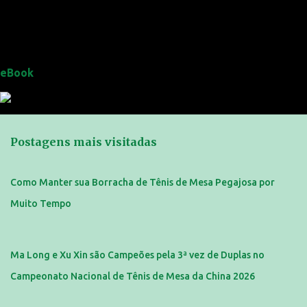
eBook
Postagens mais visitadas
Como Manter sua Borracha de Tênis de Mesa Pegajosa por
Muito Tempo
Ma Long e Xu Xin são Campeões pela 3ª vez de Duplas no
Campeonato Nacional de Tênis de Mesa da China 2026