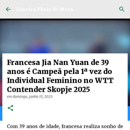
Pular para o conteúdo principal
Limeira Tênis de Mesa
Francesa Jia Nan Yuan de 39
anos é Campeã pela 1ª vez do
Individual Feminino no WTT
Contender Skopje 2025
em
domingo, junho 15, 2025
Home
Limeira
Gran
Ranking
Com 39 anos de idade, francesa realiza sonho de