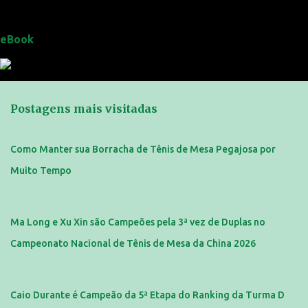
eBook
Postagens mais visitadas
Como Manter sua Borracha de Tênis de Mesa Pegajosa por
Muito Tempo
Ma Long e Xu Xin são Campeões pela 3ª vez de Duplas no
Campeonato Nacional de Tênis de Mesa da China 2026
Caio Durante é Campeão da 5ª Etapa do Ranking da Turma D