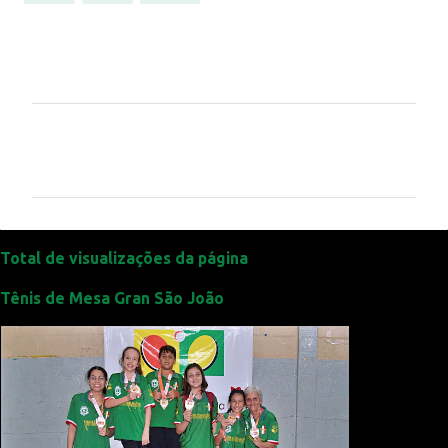
C
o
m
e
n
t
Total de visualizações da página
á
Tênis de Mesa Gran São João
r
i
o
s