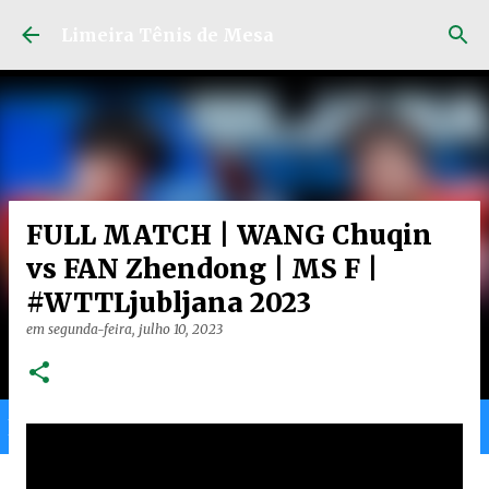
Pular para o conteúdo principal
Limeira Tênis de Mesa
FULL MATCH | WANG Chuqin
vs FAN Zhendong | MS F |
#WTTLjubljana 2023
em
segunda-feira, julho 10, 2023
Home
Limeira
Gran
Ranking