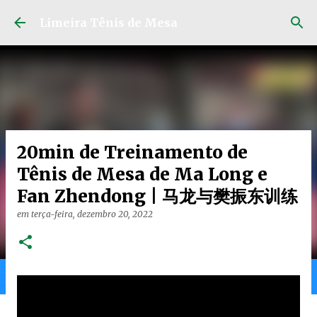
Pular para o conteúdo principal
Limeira Tênis de Mesa
20min de Treinamento de
Tênis de Mesa de Ma Long e
Fan Zhendong | 马龙与樊振东训练
em
terça-feira, dezembro 20, 2022
Home
Limeira
Gran
Ranking