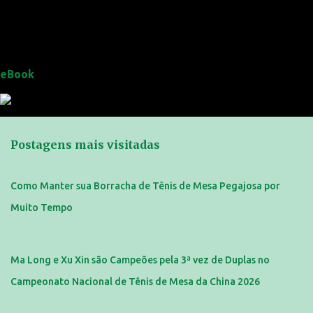
eBook
Postagens mais visitadas
Como Manter sua Borracha de Tênis de Mesa Pegajosa por
Muito Tempo
Ma Long e Xu Xin são Campeões pela 3ª vez de Duplas no
Campeonato Nacional de Tênis de Mesa da China 2026