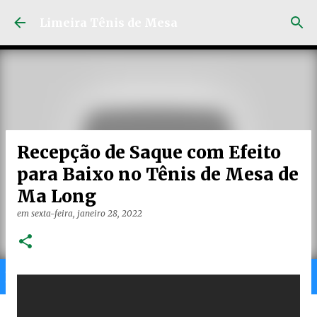
Pular para o conteúdo principal
Limeira Tênis de Mesa
Recepção de Saque com Efeito
para Baixo no Tênis de Mesa de
Ma Long
em
sexta-feira, janeiro 28, 2022
Home
Limeira
Gran
Ranking