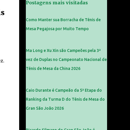
Postagens mais visitadas
is
Como Manter sua Borracha de Tênis de
Mesa Pegajosa por Muito Tempo
Ma Long e Xu Xin são Campeões pela 3ª
vez de Duplas no Campeonato Nacional de
z.
Tênis de Mesa da China 2026
Caio Durante é Campeão da 5ª Etapa do
Ranking da Turma D do Tênis de Mesa do
Gran São João 2026