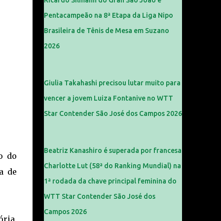
Ricardo Silmann do Gran São João é
Pentacampeão na 8ª Etapa da Liga Nipo
Brasileira de Tênis de Mesa em Suzano
2026
Giulia Takahashi precisou lutar muito para
vencer a jovem Luiza Fontanive no WTT
Star Contender São José dos Campos 2026
Beatriz Kanashiro é superada por francesa
o do
Charlotte Lut (58ª do Ranking Mundial) na
a de
1ª rodada da chave principal feminina do
WTT Star Contender São José dos
Campos 2026
ória,