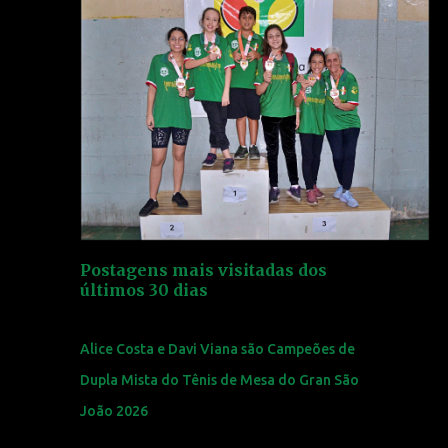
Postagens mais visitadas dos
últimos 30 dias
Alice Costa e Davi Viana são Campeões de
Dupla Mista do Tênis de Mesa do Gran São
João 2026