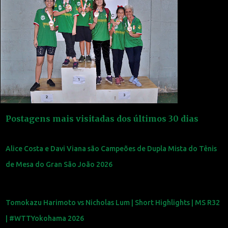
Postagens mais visitadas dos últimos 30 dias
Alice Costa e Davi Viana são Campeões de Dupla Mista do Tênis
de Mesa do Gran São João 2026
Tomokazu Harimoto vs Nicholas Lum | Short Highlights | MS R32
| #WTTYokohama 2026