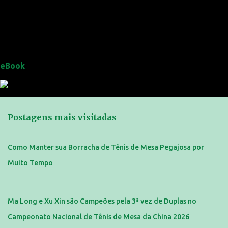
eBook
Postagens mais visitadas
Como Manter sua Borracha de Tênis de Mesa Pegajosa por
Muito Tempo
Ma Long e Xu Xin são Campeões pela 3ª vez de Duplas no
Campeonato Nacional de Tênis de Mesa da China 2026