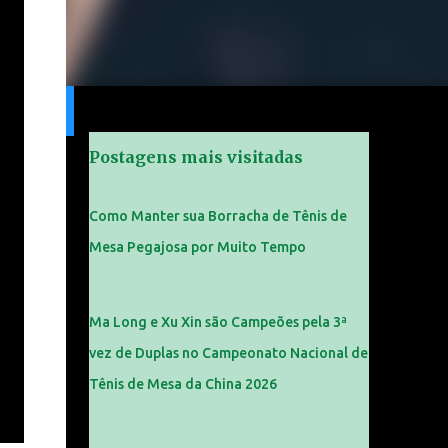
Postagens mais visitadas
Como Manter sua Borracha de Tênis de
Mesa Pegajosa por Muito Tempo
Ma Long e Xu Xin são Campeões pela 3ª
vez de Duplas no Campeonato Nacional de
Tênis de Mesa da China 2026