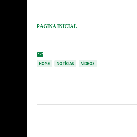
PÁGINA INICIAL
HOME
NOTÍCIAS
VÍDEOS
C
o
m
e