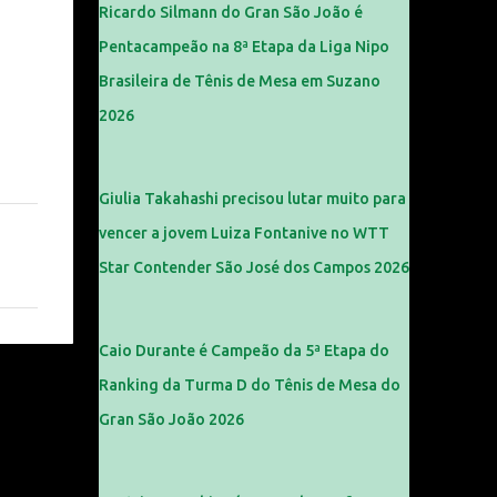
Ricardo Silmann do Gran São João é
Pentacampeão na 8ª Etapa da Liga Nipo
Brasileira de Tênis de Mesa em Suzano
2026
Giulia Takahashi precisou lutar muito para
vencer a jovem Luiza Fontanive no WTT
Star Contender São José dos Campos 2026
Caio Durante é Campeão da 5ª Etapa do
Ranking da Turma D do Tênis de Mesa do
Gran São João 2026