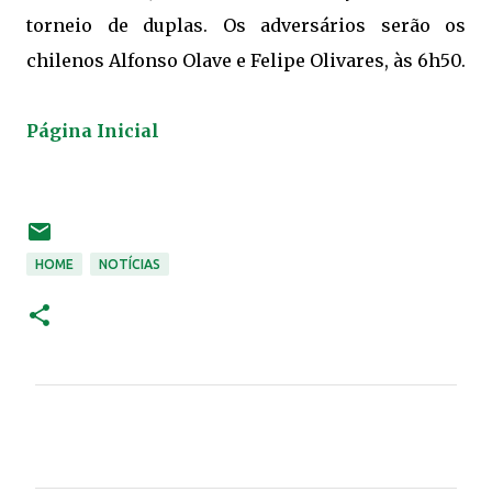
torneio de duplas. Os adversários serão os
chilenos Alfonso Olave e Felipe Olivares, às 6h50.
Página Inicial
HOME
NOTÍCIAS
C
o
m