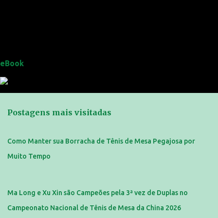
eBook
Postagens mais visitadas
Como Manter sua Borracha de Tênis de Mesa Pegajosa por
Muito Tempo
Ma Long e Xu Xin são Campeões pela 3ª vez de Duplas no
Campeonato Nacional de Tênis de Mesa da China 2026