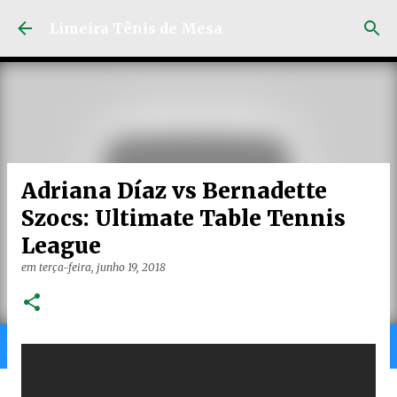
Pular para o conteúdo principal
Limeira Tênis de Mesa
Adriana Díaz vs Bernadette
Szocs: Ultimate Table Tennis
League
em
terça-feira, junho 19, 2018
Home
Limeira
Gran
Ranking