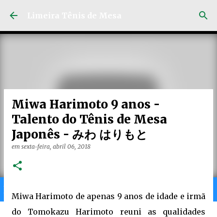
Pular para o conteúdo principal
Limeira Tênis de Mesa
Miwa Harimoto 9 anos -
Talento do Tênis de Mesa
Japonês - みわ はりもと
em
sexta-feira, abril 06, 2018
Home
Limeira
Gran
Ranking
Miwa Harimoto de apenas 9 anos de idade e irmã
do Tomokazu Harimoto reuni as qualidades