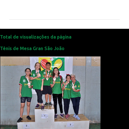
C
o
m
e
n
t
Total de visualizações da página
á
Tênis de Mesa Gran São João
r
i
o
s