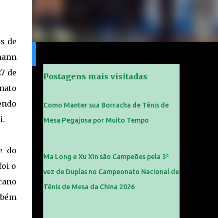
s de
mann
27 de
Postagens mais visitadas
nato
sendo
Como Manter sua Borracha de Tênis de
i.
Mesa Pegajosa por Muito Tempo
e do
Ma Long e Xu Xin são Campeões pela 3ª
oi o
vez de Duplas no Campeonato Nacional de
cano
Tênis de Mesa da China 2026
ambém