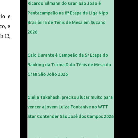
Ricardo Silmann do Gran São João é
Pentacampeão na 8ª Etapa da Liga Nipo
io e
Brasileira de Tênis de Mesa em Suzano
co, e
2026
-13,
Caio Durante é Campeão da 5ª Etapa do
Ranking da Turma D do Tênis de Mesa do
Gran São João 2026
Giulia Takahashi precisou lutar muito para
vencer a jovem Luiza Fontanive no WTT
Star Contender São José dos Campos 2026