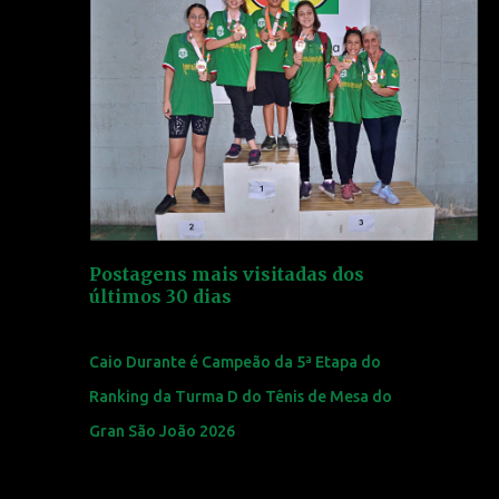
Postagens mais visitadas dos
últimos 30 dias
Caio Durante é Campeão da 5ª Etapa do
Ranking da Turma D do Tênis de Mesa do
Gran São João 2026