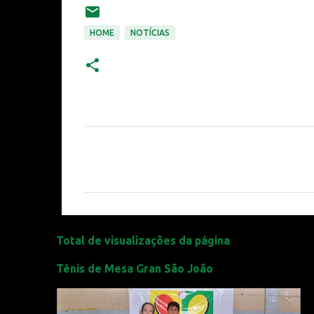
HOME
NOTÍCIAS
C
o
m
e
n
t
Total de visualizações da página
á
r
Tênis de Mesa Gran São João
i
o
s