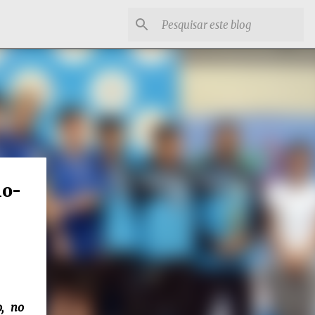
no-
, no