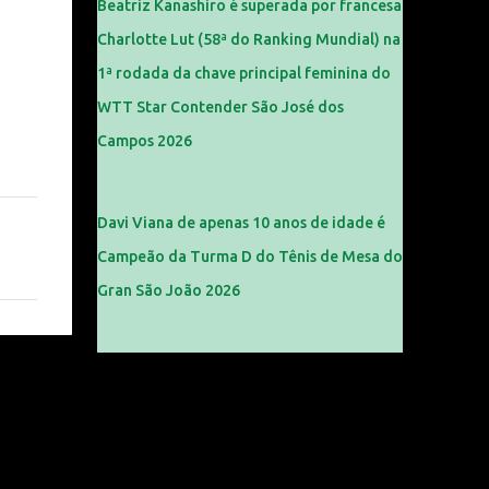
Beatriz Kanashiro é superada por francesa
Charlotte Lut (58ª do Ranking Mundial) na
1ª rodada da chave principal feminina do
WTT Star Contender São José dos
Campos 2026
Davi Viana de apenas 10 anos de idade é
Campeão da Turma D do Tênis de Mesa do
Gran São João 2026