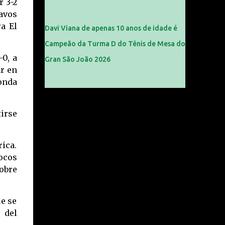
 3-2
tavos
a El
Davi Viana de apenas 10 anos de idade é
Campeão da Turma D do Tênis de Mesa do
0, a
Gran São João 2026
ar en
ronda
irse
ica.
ocos
obre
e se
 del