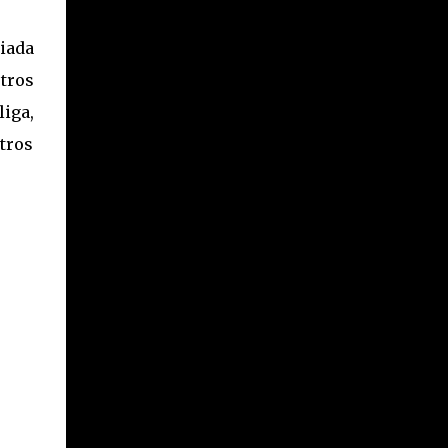
iada
tros
liga,
tros