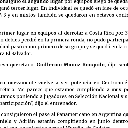
onsiguió el segundo lugar
por equipos luego de quedar
ganó tercer lugar. En individual se quedó en fase de oc
4-3 y en mixtos también se quedaron en octavos contr
rimer lugar en equipos al derrotar a Costa Rica por 3-
En dobles perdió en la primera ronda, no pudo particip
idual pasó como primero de su grupo y se quedó en la 
ra El Salvador.
mesa queretano,
Guillermo Muñoz Ronquilo,
dijo sent
o nuevamente vuelve a ser potencia en Centroamér
erétaro. Me parece que estamos cumpliendo a muy p
estamos poniendo a jugadores en Selección Nacional y s
rticipación”, dijo el entrenador.
 consiguieron el pase al Panamericano en Argentina qu
aniela y Adrián estarán compitiendo en junio dentro