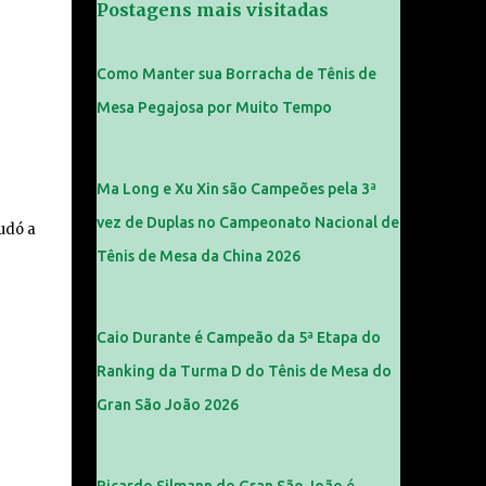
Postagens mais visitadas
Como Manter sua Borracha de Tênis de
Mesa Pegajosa por Muito Tempo
Ma Long e Xu Xin são Campeões pela 3ª
vez de Duplas no Campeonato Nacional de
udó a
Tênis de Mesa da China 2026
Caio Durante é Campeão da 5ª Etapa do
Ranking da Turma D do Tênis de Mesa do
Gran São João 2026