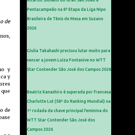
Ricardo Silmann do Gran São João é
Pentacampeão na 8ª Etapa da Liga Nipo
Brasileira de Tênis de Mesa em Suzano
o de
2026
nos,
Giulia Takahashi precisou lutar muito para
vencer a jovem Luiza Fontanive no WTT
no y
Star Contender São José dos Campos 2026
ica y
jores
s que
Beatriz Kanashiro é superada por francesa
Charlotte Lut (58ª do Ranking Mundial) na
do de
1ª rodada da chave principal feminina do
 pase
WTT Star Contender São José dos
Campos 2026