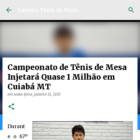
Pular para o conteúdo principal
Limeira Tênis de Mesa
Campeonato de Tênis de Mesa
Injetará Quase 1 Milhão em
Cuiabá MT
em
sexta-feira, janeiro 13, 2017
Home
Limeira
Gran
Ranking
Durant
e o 67º