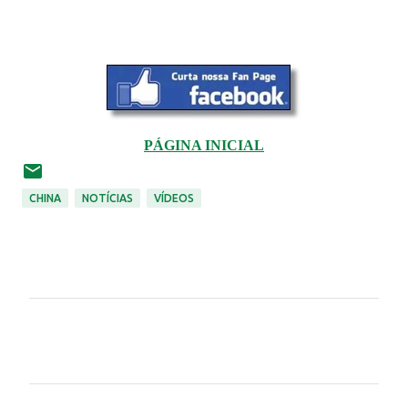
PÁGINA INICIAL
CHINA
NOTÍCIAS
VÍDEOS
C
o
m
e