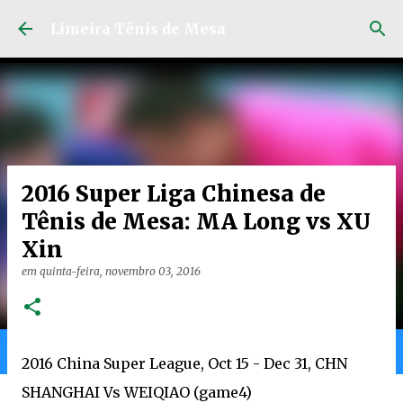
Pular para o conteúdo principal
Limeira Tênis de Mesa
2016 Super Liga Chinesa de
Tênis de Mesa: MA Long vs XU
Xin
em
quinta-feira, novembro 03, 2016
Home
Limeira
Gran
Ranking
2016 China Super League, Oct 15 - Dec 31, CHN
SHANGHAI Vs WEIQIAO (game4)