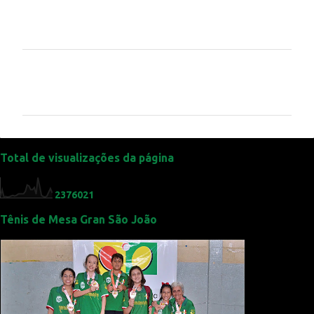
C
o
m
e
n
t
Total de visualizações da página
á
r
2
3
7
6
0
2
1
i
Tênis de Mesa Gran São João
o
s