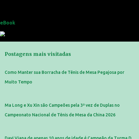
eBook
Postagens mais visitadas
Como Manter sua Borracha de Tênis de Mesa Pegajosa por
Muito Tempo
Ma Long e Xu Xin são Campeões pela 3ª vez de Duplas no
Campeonato Nacional de Tênis de Mesa da China 2026
Davi Viana de apenas 10 anos de idade é Campeão da Turma D