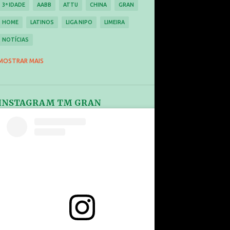
3ª IDADE
AABB
ATTU
CHINA
GRAN
HOME
LATINOS
LIGA NIPO
LIMEIRA
NOTÍCIAS
PROJETO DE MASSIFICAÇÃO
RANKING
MOSTRAR MAIS
REGRAS
RIO2016
SOPHIA PEREIRA
TÁTICAS
TÉCNICAS
TEIXEIRA
INSTAGRAM TM GRAN
TÊNIS DE MESA
TREINAMENTO
VÍDEOS