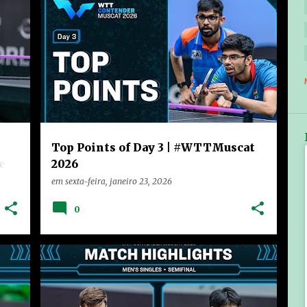
+
CHINA
HOME
NOTÍCIAS
RANKING
+
VÍDEOS
Top Points of Day 3 | #WTTMuscat
e
2026
em
sexta-feira, janeiro 23, 2026
0
+
CHINA
HOME
NOTÍCIAS
RANKING
+
VÍDEOS