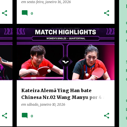
2026
em
sexta-feira, janeiro 16, 2026
0
+
CHINA
HOME
NOTÍCIAS
RANKING
+
VÍDEOS
Kateira Alemã Ying Han bate
Chinesa Nr.02 Wang Manyu por 4 a 3
e Avança para a Semifinal do WTT
em
sábado, janeiro 10, 2026
Champions Doha 2026
0