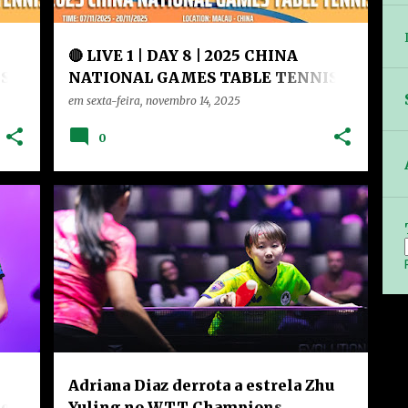
🔴 LIVE 1 | DAY 8 | 2025 CHINA
 |
NATIONAL GAMES TABLE TENNIS |
SS2
em
sexta-feira, novembro 14, 2025
0
+
CHINA
HOME
NOTÍCIAS
RANKING
+
VÍDEOS
Adriana Diaz derrota a estrela Zhu
sets
Yuling no WTT Champions