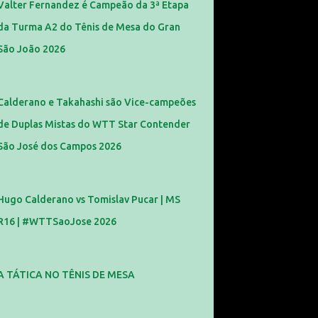
Valter Fernandez é Campeão da 3ª Etapa
da Turma A2 do Tênis de Mesa do Gran
São João 2026
Calderano e Takahashi são Vice-campeões
de Duplas Mistas do WTT Star Contender
São José dos Campos 2026
Hugo Calderano vs Tomislav Pucar | MS
R16 | #WTTSaoJose 2026
A TÁTICA NO TÊNIS DE MESA