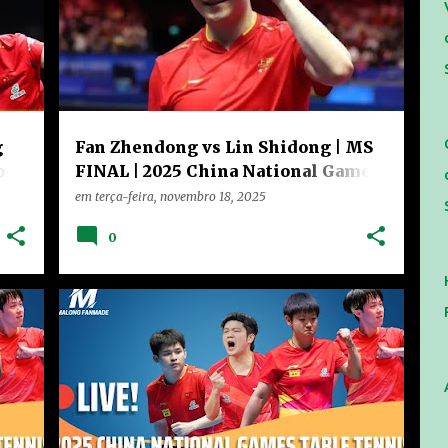
g
Fan Zhendong vs Lin Shidong | MS
ong
FINAL | 2025 China National Games
Table Tennis
em
terça-feira, novembro 18, 2025
0
CHINA
HOME
VÍDEOS