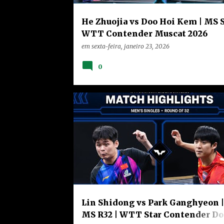
He Zhuojia vs Doo Hoi Kem | MS S
WTT Contender Muscat 2026
em
sexta-feira, janeiro 23, 2026
0
CHINA
HOME
VÍDEOS
Lin Shidong vs Park Ganghyeon |
MS R32 | WTT Star Contender D