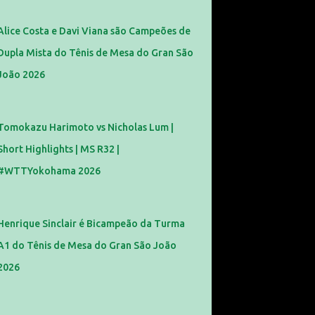
Alice Costa e Davi Viana são Campeões de
Dupla Mista do Tênis de Mesa do Gran São
João 2026
Tomokazu Harimoto vs Nicholas Lum |
Short Highlights | MS R32 |
#WTTYokohama 2026
Henrique Sinclair é Bicampeão da Turma
A1 do Tênis de Mesa do Gran São João
2026