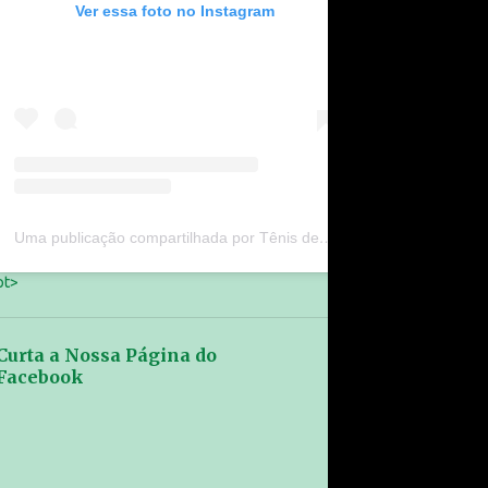
Ver essa foto no Instagram
Uma publicação compartilhada por Tênis de Mesa Gran São João (@tenisdemesagransaojoao)
pt>
Curta a Nossa Página do
Facebook