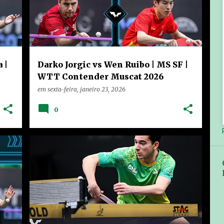
 |
Darko Jorgic vs Wen Ruibo | MS SF |
WTT Contender Muscat 2026
em
sexta-feira, janeiro 23, 2026
0
+
CHINA
HOME
NOTÍCIAS
RANKING
+
VÍDEOS