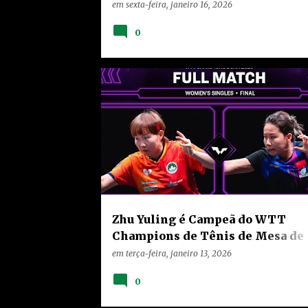
2026
em
sexta-feira, janeiro 16, 2026
0
CHINA
HOME
NOTÍCIAS
RANKING
VÍDEOS
Zhu Yuling é Campeã do WTT
Champions de Tênis de Mesa de
Doha 2026
em
terça-feira, janeiro 13, 2026
0