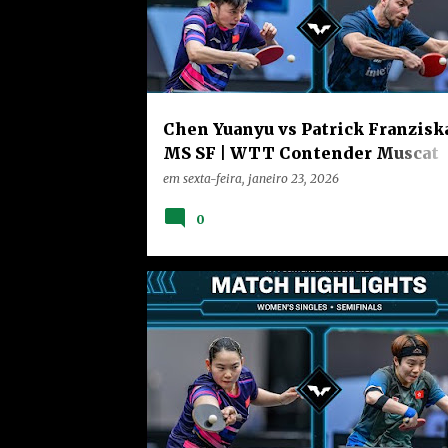
Chen Yuanyu vs Patrick Franziska
MS SF | WTT Contender Muscat
2026
em
sexta-feira, janeiro 23, 2026
0
CHINA
HOME
NOTÍCIAS
RANKING
VÍDEOS