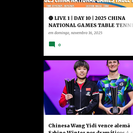
🔴 LIVE 1 | DAY 10 | 2025 CHINA
NATIONAL GAMES TABLE TENNIS
SS2
em
domingo, novembro 16, 2025
0
CHINA
HOME
NOTÍCIAS
RANKING
VÍDEOS
Chinesa Wang Yidi vence alemã
Sabine Winter por dramáticos 4 