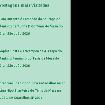
Postagens mais visitadas
Caio Durante é Campeão da 5ª Etapa do
Ranking da Turma D do Tênis de Mesa do
Gran São João 2026
Sophia Costa é Tricampeã na 4ª Etapa do
Ranking Feminino do Tênis de Mesa do
Gran São João 2026
Gran São João Conquista 4 Medalhas na 9ª
Liga Nipo Brasileira de Tênis de Mesa na
UCEG em Guarulhos SP 2026