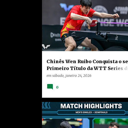
s
CHINA
HOME
NOTÍCIAS
RANKING
t
VÍDEOS
a
g
e
n
s
Chinês Wen Ruibo Conquista o se
Primeiro Título da WTT Series d
Tênis de Mesa em Muscat - Omã
em
sábado, janeiro 24, 2026
0
CHINA
HOME
NOTÍCIAS
RANKING
VÍDEOS