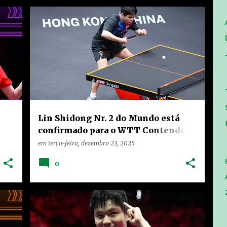
+
CHINA
HOME
NOTÍCIAS
RANKING
+
VÍDEOS
Lin Shidong Nr. 2 do Mundo está
confirmado para o WTT Contender
Muscat 2026
em
terça-feira, dezembro 23, 2025
0
+
CHINA
HOME
NOTÍCIAS
VÍDEOS