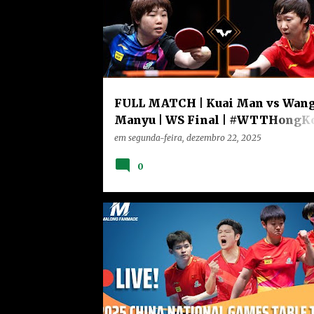
FULL MATCH | Kuai Man vs Wan
Manyu | WS Final | #WTTHongK
2025
em
segunda-feira, dezembro 22, 2025
0
CHINA
HOME
NOTÍCIAS
VÍDEOS