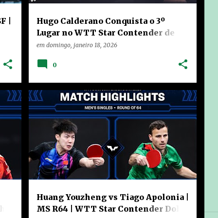
F |
Hugo Calderano Conquista o 3º
Lugar no WTT Star Contender de
Tênis de Mesa de Doha 2026
em
domingo, janeiro 18, 2026
0
CHINA
HOME
VÍDEOS
Huang Youzheng vs Tiago Apolonia |
oha
MS R64 | WTT Star Contender Doha